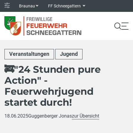
Braunau
FF Schneegattern
Veranstaltungen
Jugend
🚒"24 Stunden pure
Action" -
Feuerwehrjugend
startet durch!
18.06.2025
Guggenberger Jonas
zur Übersicht