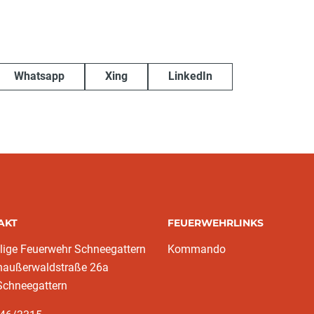
Whatsapp
Xing
LinkedIn
AKT
FEUERWEHRLINKS
llige Feuerwehr Schneegattern
Kommando
naußerwaldstraße 26a
Schneegattern