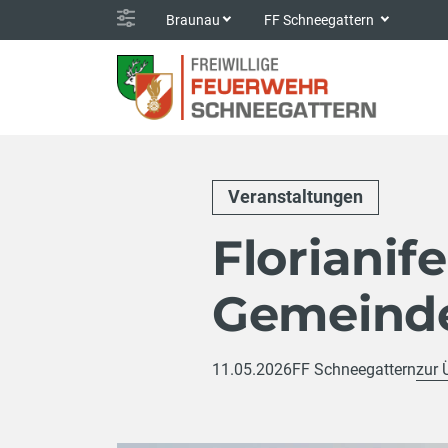
Braunau
FF Schneegattern
Veranstaltungen
Florianife
Gemeind
11.05.2026
FF Schneegattern
zur 