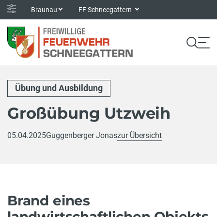
Braunau
FF Schneegattern
Übung und Ausbildung
Großübung Utzweih
05.04.2025
Guggenberger Jonas
zur Übersicht
Brand eines
landwirtschaftlichen Objekts